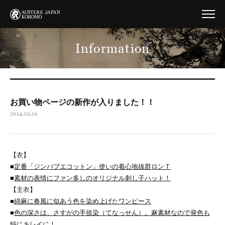
Information
お買い物ページの新作が入りました！！
2014.02.01
【衣】
■
定番「ジンバブエコットン」使いの着心地抜群ロンＴ
■
素材の表情にファン多しのオリジナル刺し子ハット！
【主衣】
■
綿麻に春風に似あう色を染め上げたワンピース
■
色の深さは、さすがの手捺染（てなっせん）。麻素材なので発色も
特にキレイに！