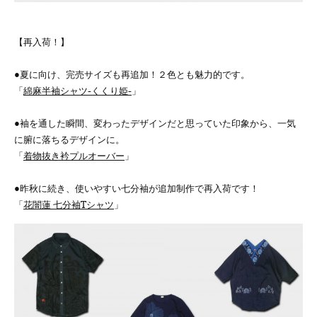
【再入荷！】
●夏に向け、完売サイズも再追加！２色とも魅力的です。
「
綿麻半袖シャツ-くくり姫-
」
●袖を通した瞬間、変わったデザインだと思っていた印象から、一気
に腑に落ちるデザインに。
「
着物抜き衿プルオーバー
」
●昨秋に続き、使いやすい七分袖が追加制作で再入荷です！
「
花闇蓮 七分袖Tシャツ
」