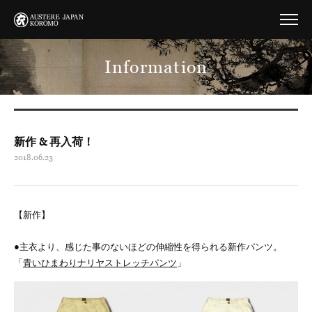
Information
新作 & 再入荷！
2018.06.23
【新作】
●主衣より、感じた事のないほどの伸縮性を得られる新作パンツ。
「
青いひまわりナリヤストレッチパンツ
」