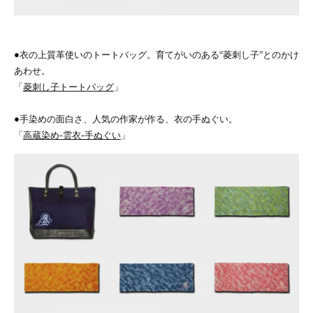
●衣の上質革使いのトートバッグ。育てがいのある“菱刺し子”とのかけ
あわせ。
「
菱刺し子トートバッグ
」
●手染めの面白さ、人気の作家が作る、衣の手ぬぐい。
「
高蔵染め-雲衣-手ぬぐい
」