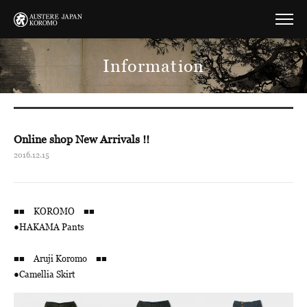
Information
Online shop New Arrivals !!
2016.12.15
■■ KOROMO ■■
●
HAKAMA Pants
■■ Aruji Koromo ■■
●
Camellia Skirt