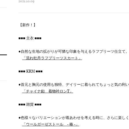
2021.10.09
【新作！】
■■■ 主衣 ■■■
●自然な生地の拡がりが可憐な印象を与えるラフプリーツ仕立て
「流れ牡丹ラフプリーツスカート」
■■■ KRM ■■■
●首元と胸元の使用も独特、デイリーに着られてちょっと気の利い
「チャイナ釦 着物衿ロンT」
■■■ 雑貨 ■■■
●色様々なバリエーションが着あわせを考える時に、さらに楽し
「ウールガーゼストール - 椿 -」