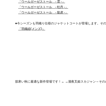
「ウールガーゼストール - 雲 -」
「ウールガーゼストール - 牡丹 -」
「ウールガーゼストール - 龍虎 -」
●今シーズンも羽織り仕様のジャケットコートが登場します。そ
「羽織紐(メンズ)」
肌寒い秋に最適な新作登場です！←
→瀧夜叉姫スカジャン～その