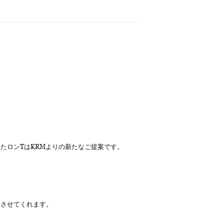
。
たロンTはKRMよりの新たなご提案です。
くさせてくれます。