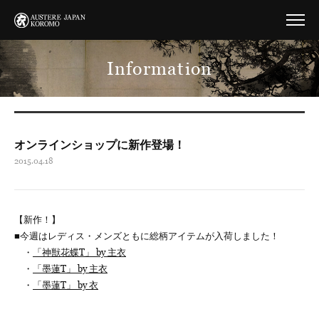
Information
オンラインショップに新作登場！
2015.04.18
【新作！】
■今週はレディス・メンズともに総柄アイテムが入荷しました！
・
「神獣花蝶T」 by 主衣
・
「墨蓮T」 by 主衣
・
「墨蓮T」 by 衣