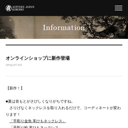
Information
オンラインショップに新作登場
2015.07.02
【新作！】
■夏は首もとがさびしくなりがちですね。
さりげなくネックレスを取り入れるだけで、コーディネートが変わ
ります！
「手彫り金魚 革ひもネックレス」
「手彫り鯰 革ひもネックレス」