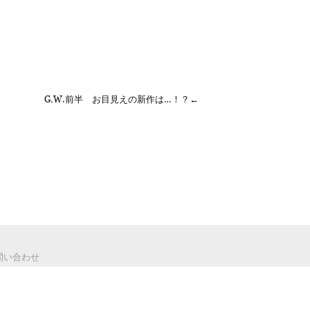
G.W.前半 お目見えの新作は…！？←
 お問い合わせ
zine / メルマガ登録