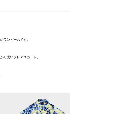
糸のワンピースです。
プが可愛いフレアスカート。
。