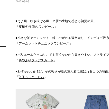
2017.05.05
■そよ風、吹き抜ける風、２層の生地で感じる初夏の風。
「
夏椿冬椿 重ねワンピース
」
■小さな袖アームレット、縫いつがれる遠州織り、インディゴ撚
「
アームレットチュニックワンピース
」
■ボリュームたっぷり、でも重くないから履きやすい。ストライ
「
あやふやフレアスカート
」
■わずか100ｇほど、その軽さが夏の重ね着に選ばれる１つの理由
「
芥子シルクアロハ
」