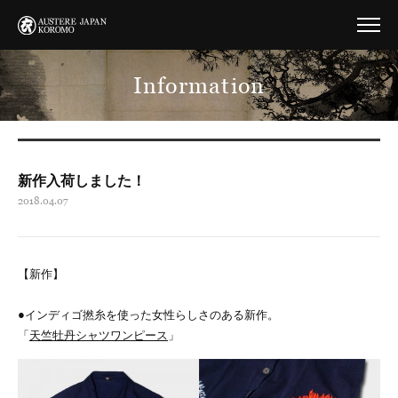
Information
新作入荷しました！
2018.04.07
【新作】
●インディゴ撚糸を使った女性らしさのある新作。
「
天竺牡丹シャツワンピース
」