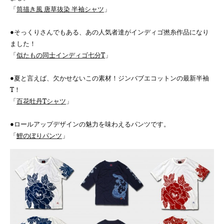
「
筒描き風 唐草抜染 半袖シャツ
」
●そっくりさんでもある、あの人気者達がインディゴ撚糸作品になり
ました！
「
似たもの同士インディゴ七分T
」
●夏と言えば、欠かせないこの素材！ジンバブエコットンの最新半袖
T！
「
百花牡丹Tシャツ
」
●ロールアップデザインの魅力を味わえるパンツです。
「
鯉のぼりパンツ
」