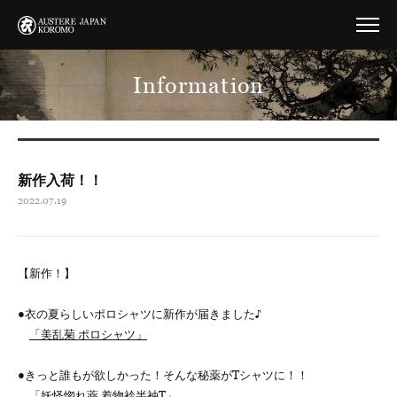
Information
新作入荷！！
2022.07.19
【新作！】
●衣の夏らしいポロシャツに新作が届きました♪
「美乱菊 ポロシャツ」
●きっと誰もが欲しかった！そんな秘薬がTシャツに！！
「妖怪惚れ薬 着物衿半袖T」