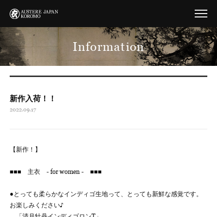
Information
新作入荷！！
2022.09.17
【新作！】
■■■ 主衣 - for women - ■■■
●とっても柔らかなインディゴ生地って、とっても新鮮な感覚です。
お楽しみください♪
「清月牡丹インディゴロンT」