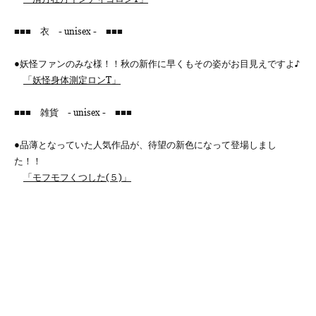
■■■ 衣 - unisex - ■■■
●妖怪ファンのみな様！！秋の新作に早くもその姿がお目見えですよ♪
「妖怪身体測定ロンT」
■■■ 雑貨 - unisex - ■■■
●品薄となっていた人気作品が、待望の新色になって登場しまし
た！！
「モフモフくつした(５)」