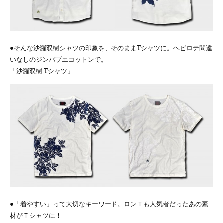
●そんな沙羅双樹シャツの印象を、そのままTシャツに。ヘビロテ間違
いなしのジンバブエコットンで。
「
沙羅双樹 Tシャツ
」
●「着やすい」って大切なキーワード。ロンＴも人気者だったあの素
材がＴシャツに！