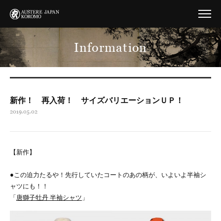
Information
新作！ 再入荷！ サイズバリエーションＵＰ！
2019.05.02
【新作】
●この迫力たるや！先行していたコートのあの柄が、いよいよ半袖シ
ャツにも！！
「
唐獅子牡丹 半袖シャツ
」