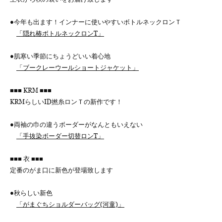
●今年も出ます！インナーに使いやすいボトルネックロンＴ
「隠れ椿ボトルネックロンT」
●肌寒い季節にちょうどいい着心地
「ブークレーウールショートジャケット」
■■■ KRM ■■■
KRMらしいID撚糸ロンＴの新作です！
●両袖の巾の違うボーダーがなんともいえない
「手抜染ボーダー切替ロンT」
■■■ 衣 ■■■
定番のがま口に新色が登場致します
●秋らしい新色
「がまぐちショルダーバッグ(河童)」