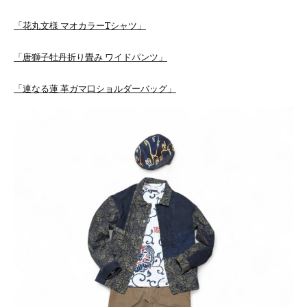
「花丸文様 マオカラーTシャツ」
「唐獅子牡丹折り畳み ワイドパンツ」
「連なる蓮 革ガマ口ショルダーバッグ」