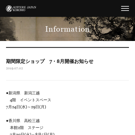
Information
期間限定ショップ 7・8月開催お知らせ
2019.07.02
●新潟県 新潟三越
4階 イベントスペース
7月24日(水)～29日(月)
●香川県 高松三越
本館2階 ステージ
7月30日(火)～8月5日(月)